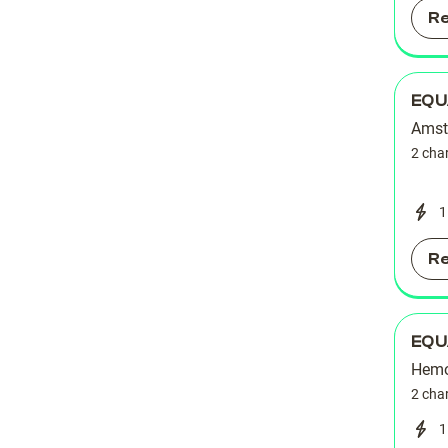
R
EQU
Amst
2 cha
1
R
EQU
Hemo
2 cha
1