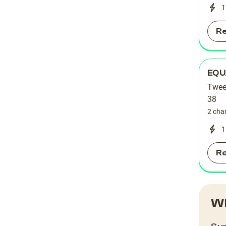
1
R
EQU
Twee
38
2 cha
1
R
Wh