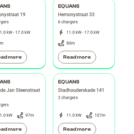
ANS
EQUANS
nystraat 19
Hemonystraat 33
rgers
6 chargers
1.0 kW - 17.0 kW
11.0 kW - 17.0 kW
m
80
m
ead more
Read more
ANS
EQUANS
de Jan Steenstraat
Stadhouderskade 141
2 chargers
rgers
1.0 kW
97
m
11.0 kW
107
m
ead more
Read more