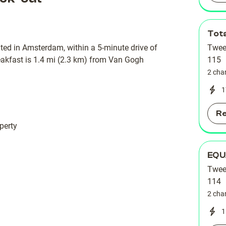
Tot
ated in Amsterdam, within a 5-minute drive of
Twee
akfast is 1.4 mi (2.3 km) from Van Gogh
115
2 cha
1
R
perty
EQU
Twee
114
2 cha
1