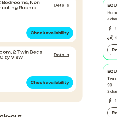
 2 Bedrooms, Non
Details
EQU
necting Rooms
Hemo
4 cha
1
Check availability
4
R
oom, 2 Twin Beds,
Details
City View
EQU
Twee
Check availability
90
2 cha
1
R
ck-out