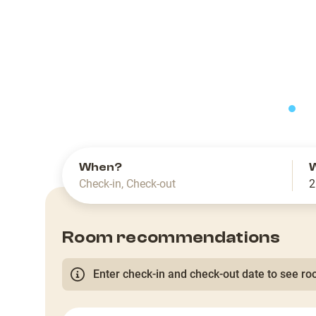
slide
When?
Check-in
,
Check-out
2
Room recommendations
Enter check-in and check-out date to see roo