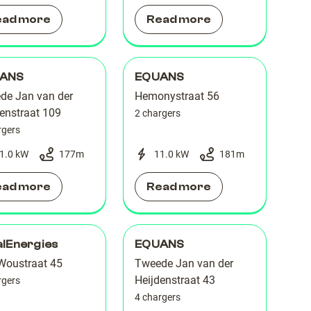
ead more
Read more
ANS
EQUANS
de Jan van der
Hemonystraat 56
enstraat 109
2 chargers
rgers
1.0 kW
177
m
11.0 kW
181
m
ead more
Read more
alEnergies
EQUANS
Woustraat 45
Tweede Jan van der
Heijdenstraat 43
rgers
4 chargers