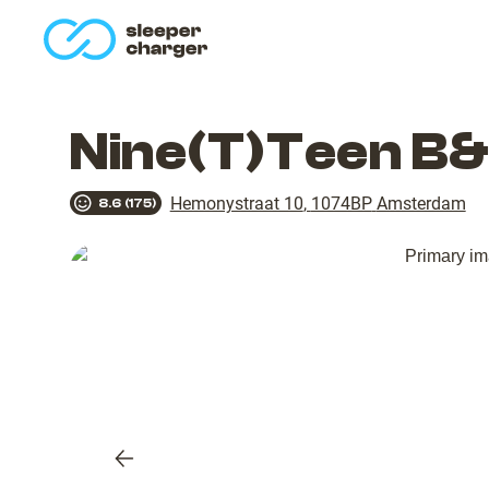
homepage
Nine(T)Teen B&
Hemonystraat 10
,
1074BP
Amsterdam
8.6
(
175
)
Previous