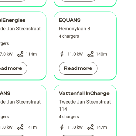
alEnergies
EQUANS
de Jan Steenstraat
Hemonylaan 8
4 chargers
rgers
7.0 kW
114
m
11.0 kW
140
m
ead more
Read more
ANS
Vattenfall InCharge
de Jan Steenstraat
Tweede Jan Steenstraat
114
rgers
4 chargers
1.0 kW
141
m
11.0 kW
147
m