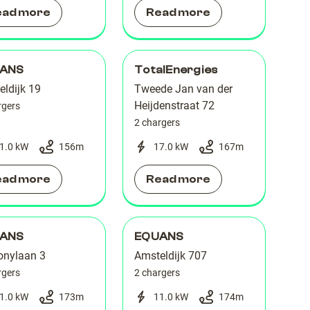
ead more
Read more
ANS
TotalEnergies
eldijk 19
Tweede Jan van der
Heijdenstraat 72
rgers
2 chargers
1.0 kW
156
m
17.0 kW
167
m
ead more
Read more
ANS
EQUANS
nylaan 3
Amsteldijk 707
rgers
2 chargers
1.0 kW
173
m
11.0 kW
174
m