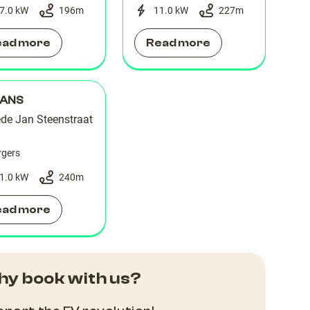
7.0 kW
196
m
11.0 kW
227
m
ead more
Read more
ANS
de Jan Steenstraat
rgers
1.0 kW
240
m
ead more
y book with us?