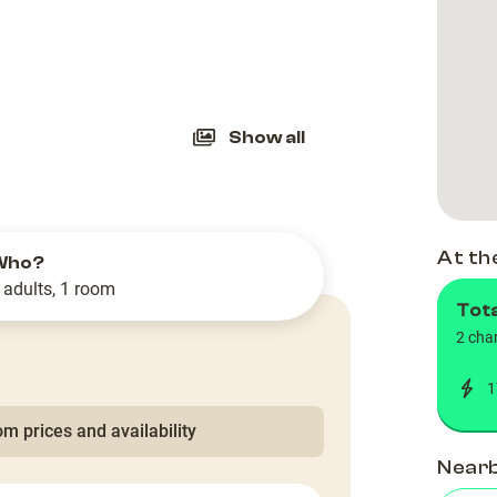
slide
Show all
At th
Who?
 adults, 1 room
Tot
2 cha
1
m prices and availability
Near