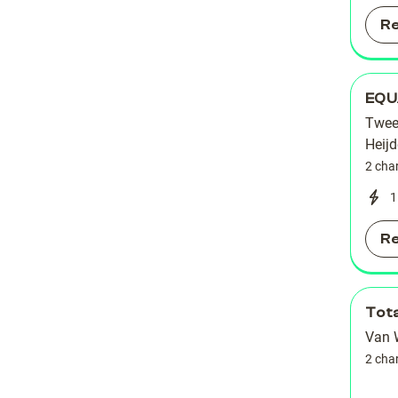
R
EQU
Twee
Heijd
2 cha
1
R
Tot
Van 
2 cha